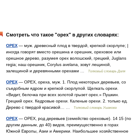
Смотреть что такое "орех" в других словарях:
ОРЕХ
— муж. древесный плод в твердой, крепкой скорлупе; |
иногда говорят вместо орешина и орешник, ореховое или
орешное дерево, разумея орех волошский, грецкий, Juglans
regia; наш орешник, Corylus avelana, зовут лещиной,
залещиной и деревянными орехами …
Толковый словарь Даля
ОРЕХ
— ОРЕХ, ореха, муж. 1. Плод некоторых деревьев, со
съедобным ядром и крепкой скорлупой. Щелкать орехи.
«Видит, белочка при всех золотой грызет орех.» Пушкин.
Грецкий орех. Кедровые орехи. Каленые орехи. 2. только ед.
Дерево с твердой красивой… …
Толковый словарь Ушакова
ОРЕХ
— ОРЕХ, род деревьев (семейство ореховые). 14 15 (по
другим данным, до 40) видов, преимущественно в горах
Южной Европы, Азии и Америки. Наибольшее хозяйственное