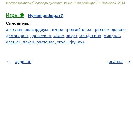
Фразеологический словарь русского языка
.
Под редакцией Т. Волковой
.
2014
.
Игры ⚽
Нужен реферат?
Синонимы
:
авеллан
,
анакардиум
,
гикори
,
грецкий орех
,
грильяж
,
дерево
,
диморфант
,
древесина
,
кокос
,
кохун
,
миндалина
,
миндаль
,
орешек
,
пекан
,
растение
,
уголь
,
фундук
ординар
осанна