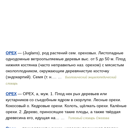
ОРЕХ
— (Juglans), род растений сем. ореховых. Листопадные
однодомные ветроопыляемые деревья выс. от 5 до 50 м. Плод
нижняя костянка (часто неправильно наз. орехом) с мясистым
околоплодником, окружающим деревянистую косточку
(эндокарпий). Семя (т. н.… …
Биологический энциклопедический
словарь
ОРЕХ
— ОРЕХ, а, муж. 1. Плод нек рых деревьев или
кустарников со съедобным ядром в скорлупе. Лесные орехи.
Кокосовый о. Кедровые орехи. Колоть, щёлкать орехи. Калёные
орехи. 2. Дерево, приносящее такие плоды, а также твёрдая
древесина его, идущая на… …
Толковый словарь Ожегова