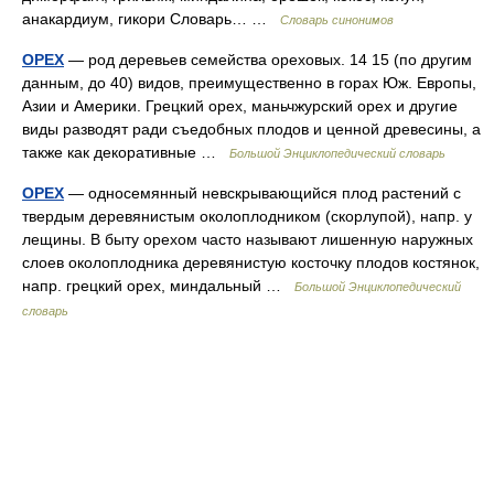
анакардиум, гикори Словарь… …
Словарь синонимов
ОРЕХ
— род деревьев семейства ореховых. 14 15 (по другим
данным, до 40) видов, преимущественно в горах Юж. Европы,
Азии и Америки. Грецкий орех, маньчжурский орех и другие
виды разводят ради съедобных плодов и ценной древесины, а
также как декоративные …
Большой Энциклопедический словарь
ОРЕХ
— односемянный невскрывающийся плод растений с
твердым деревянистым околоплодником (скорлупой), напр. у
лещины. В быту орехом часто называют лишенную наружных
слоев околоплодника деревянистую косточку плодов костянок,
напр. грецкий орех, миндальный …
Большой Энциклопедический
словарь