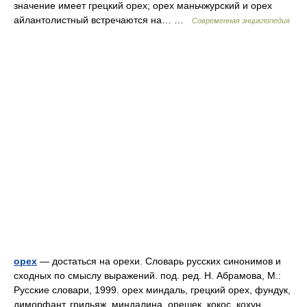
значение имеет грецкий орех; орех маньчжурский и орех
айлантолистный встречаются на… …
Современная энциклопедия
орех
— достаться на орехи. Словарь русских синонимов и
сходных по смыслу выражений. под. ред. Н. Абрамова, М.:
Русские словари, 1999. орех миндаль, грецкий орех, фундук,
диморфант, грильяж, миндалина, орешек, кокос, кохун,