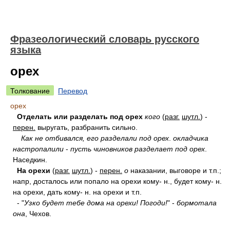
Фразеологический словарь русского
языка
орех
Толкование
Перевод
орех
Отделать или разделать под орех
кого
(
разг.
шутл.
) -
перен.
выругать, разбранить сильно.
Как не отбивался, его разделали под орех
.
окладчика
настропалили
-
пусть чиновников разделает под орех
.
Наседкин.
На орехи
(
разг.
шутл.
) -
перен.
о
наказании, выговоре и т.п.;
напр, досталось или попало на орехи кому- н., будет кому- н.
на орехи, дать кому- н. на орехи и т.п.
- "
Узко будет тебе дома на орехи!
Погоди!
" -
бормотала
она
, Чехов.