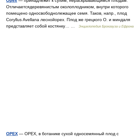
Орех
— принадлежит к сухим, нераскрывающимся плодам.
Отличаетсядеревянистым околоплодником, внутри которого
помещено односвободнолежащее семя. Таков, напр., плод
Coryllus Avellana леснойорех. Плод же грецкого О. и миндаля
представляет собой костянку… …
Энциклопедия Брокгауза и Ефрона
ОРЕХ
— ОРЕХ, в ботанике сухой односемянный плод с